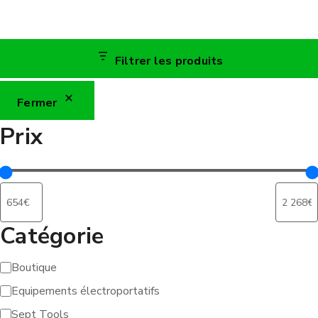
Filtrer les produits
Fermer
Prix
Catégorie
Boutique
Catégorie
Equipements électroportatifs
Sept Tools