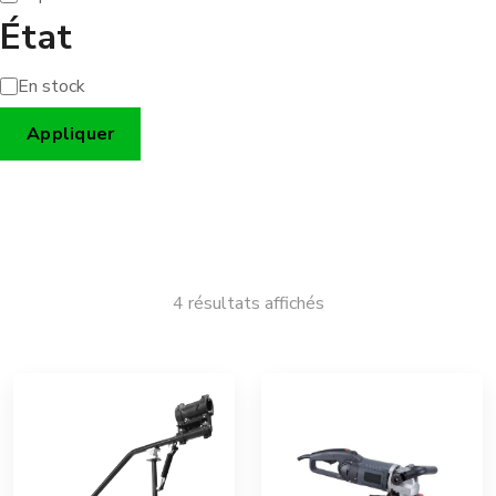
État
En stock
État
Appliquer
Trié
4 résultats affichés
par
popularité