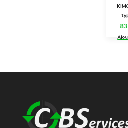
KIMO
ty
83
Ajou