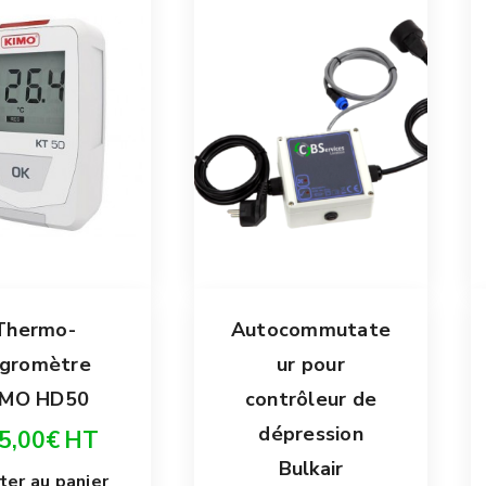
Thermo-
Autocommutate
ygromètre
ur pour
IMO HD50
contrôleur de
dépression
5,00
€
HT
Bulkair
ter au panier