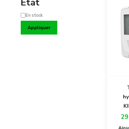
État
En stock
État
Appliquer
h
K
29
Ajou