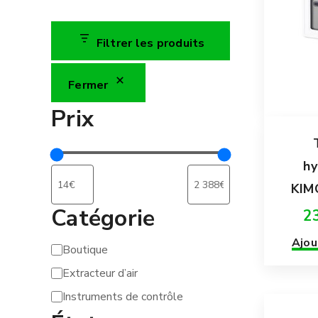
Filtrer les produits
Fermer
Prix
h
KIM
Catégorie
2
Ajou
Boutique
Catégorie
Extracteur d’air
Instruments de contrôle