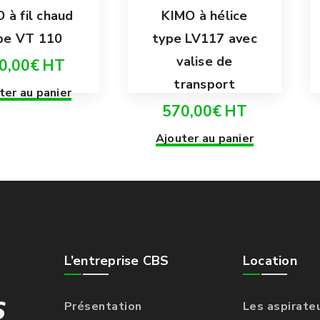
 à fil chaud
KIMO à hélice
pe VT 110
type LV117 avec
valise de
0,00
€
HT
transport
ter au panier
570,00
€
HT
Ajouter au panier
L’entreprise CBS
Location
Présentation
Les aspirate