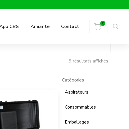
0
App CBS
Amiante
Contact
Trié
9 résultats affichés
par
popularité
Catégories
Aspirateurs
Consommables
Emballages