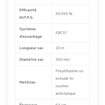
Efficacité
99,995 %
M.P.P.S.
Système
EBCS*
d’ensachage
Longueur sac
20 m
Diamètre sac
360 mm
Polyéthylène co-
extrudé tri-
Matériau
couches
antistatique