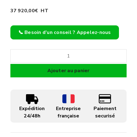
37 920,00
€
HT
📞 Besoin d’un conseil ? Appelez-nous
quantité
de
Aspirateur
Ajouter au panier
PGA40H-
A001
Expédition
Entreprise
Paiement
24/48h
française
securisé