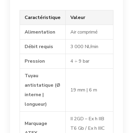
Caractéristique
Valeur
Alimentation
Air comprimé
Débit requis
3 000 Nl/min
Pression
4 ÷ 9 bar
Tuyau
antistatique (Ø
19 mm | 6 m
interne |
longueur)
II 2GD – Ex h IIB
Marquage
T6 Gb / Ex h IIIC