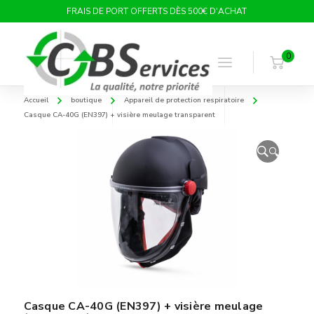
FRAIS DE PORT OFFERTS DÈS 500€ D'ACHAT
0
Accueil
boutique
Appareil de protection respiratoire
Casque CA-40G (EN397) + visière meulage transparent
🔍
Casque CA-40G (EN397) + visière meulage