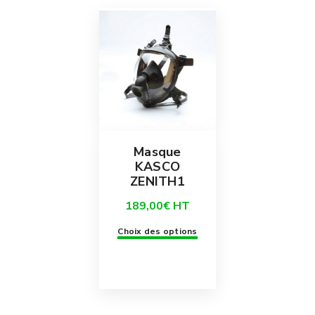
choisies
sur
la
page
du
produit
Masque
KASCO
ZENITH1
189,00
€
HT
Ce
Choix des options
produit
a
plusieurs