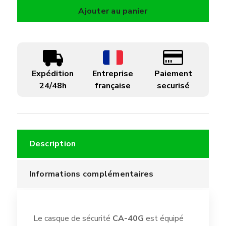
Casque
Ajouter au panier
CA-
40G
(EN397)
+
Expédition
Entreprise
Paiement
visière
24/48h
française
securisé
meulage
transparent
Description
Informations complémentaires
Le casque de sécurité
CA-40G
est équipé