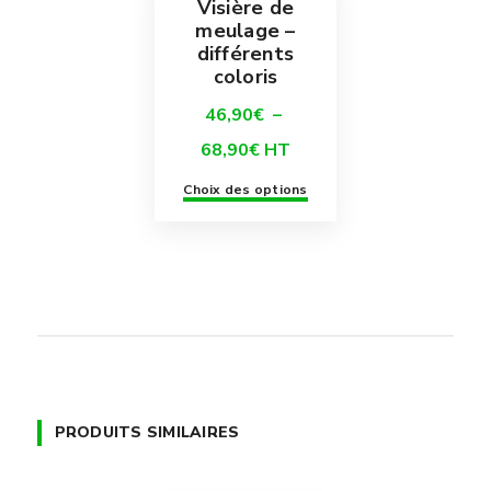
Visière de
meulage –
différents
coloris
46,90
€
–
Plage
68,90
€
HT
de
Ce
Choix des options
prix :
produit
46,90€
a
à
plusieurs
68,90€
variations.
Les
options
peuvent
PRODUITS SIMILAIRES
être