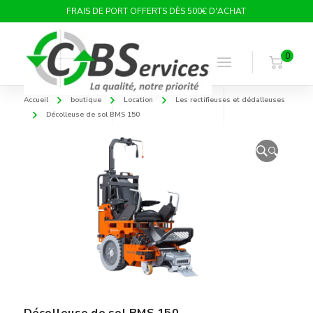
FRAIS DE PORT OFFERTS DÈS 500€ D'ACHAT
0
Accueil
boutique
Location
Les rectifieuses et dédalleuses
Décolleuse de sol BMS 150
🔍
Décolleuse de sol BMS 150