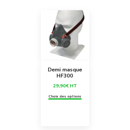
Demi masque
HF300
29,90
€
HT
Ce
Choix des options
produit
a
plusieurs