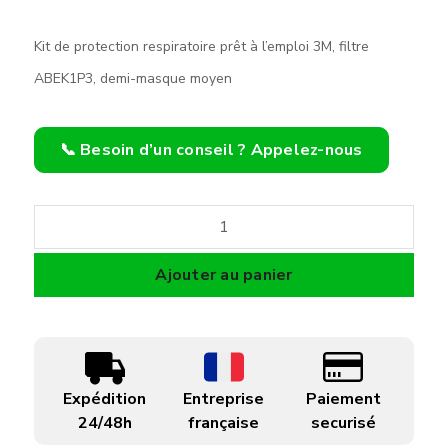
Kit de protection respiratoire prêt à l’emploi 3M, filtre
ABEK1P3, demi-masque moyen
📞 Besoin d’un conseil ? Appelez-nous
quantité
de
Demi
Ajouter au panier
masque
AIRPRO
ABEK1P3
M/L
Expédition
Entreprise
Paiement
24/48h
française
securisé