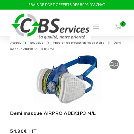
FRAIS DE PORT OFFERTS DÈS 500€ D'ACHAT
0
Accueil
boutique
Appareil de protection respiratoire
Demi
masque AIRPRO ABEK1P3 M/L
🔍
Demi masque AIRPRO ABEK1P3 M/L
54,90
€
HT