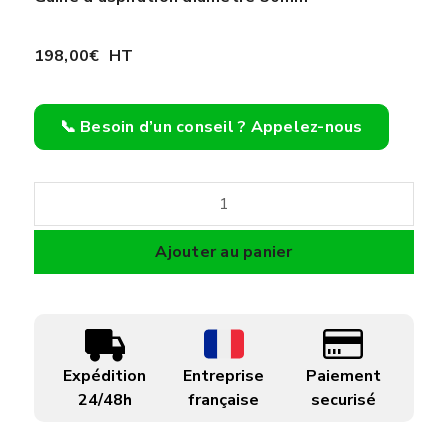
198,00
€
HT
📞 Besoin d’un conseil ? Appelez-nous
quantité
de
Gaine
Ajouter au panier
d'aspiration
diamètre
50mm
Expédition
Entreprise
Paiement
24/48h
française
securisé