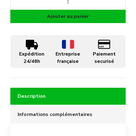
de
Kit
Ajouter au panier
de
démarrage
pour
APR
Expédition
Entreprise
Paiement
-
24/48h
française
securisé
moteur
PROFLOW
2
Description
Informations complémentaires