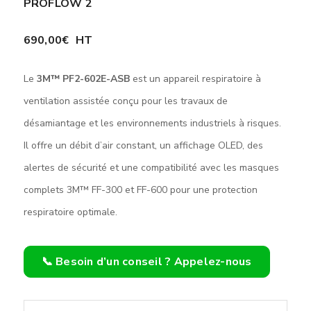
PROFLOW 2
690,00
€
HT
Le
3M™ PF2-602E-ASB
est un appareil respiratoire à
ventilation assistée conçu pour les travaux de
désamiantage et les environnements industriels à risques.
Il offre un débit d’air constant, un affichage OLED, des
alertes de sécurité et une compatibilité avec les masques
complets 3M™ FF-300 et FF-600 pour une protection
respiratoire optimale.
📞 Besoin d’un conseil ? Appelez-nous
quantité