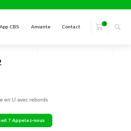
0
App CBS
Amiante
Contact
2
e en U avec rebords
seil ? Appelez-nous