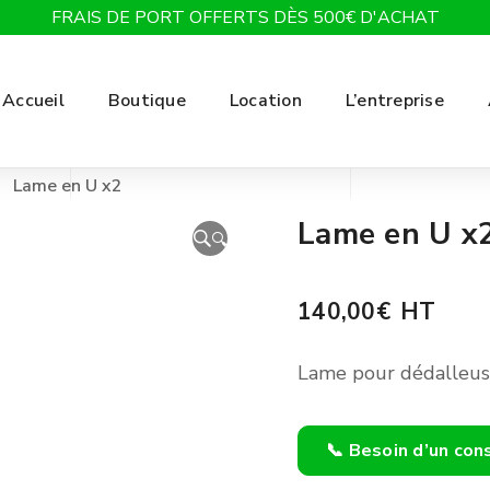
FRAIS DE PORT OFFERTS DÈS 500€ D'ACHAT
Accueil
Boutique
Location
L’entreprise
Lame en U x2
Lame en U x
🔍
140,00
€
HT
Lame pour dédalleus
📞 Besoin d’un con