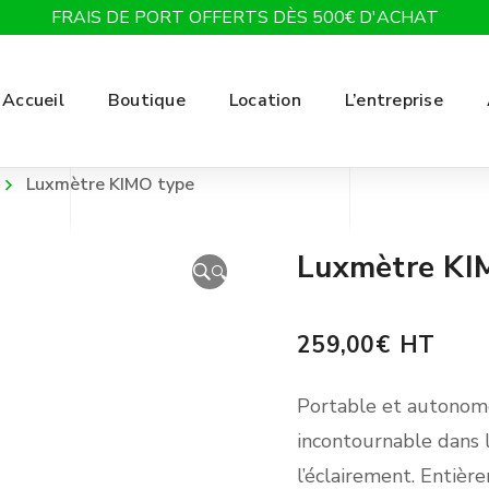
FRAIS DE PORT OFFERTS DÈS 500€ D'ACHAT
Accueil
Boutique
Location
L’entreprise
Luxmètre KIMO type
Luxmètre KI
🔍
259,00
€
HT
Portable et autonom
incontournable dans
l’éclairement. Entièr