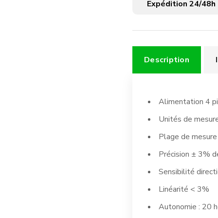
Expédition 24/48h
LX
50
Description
Alimentation 4 
Unités de mesure 
Plage de mesure 
Précision ± 3% de
Sensibilité direc
Linéarité < 3%
Autonomie : 20 h