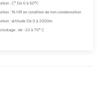
isation : C° De 0 à 50°C
isation : % HR en condition de non-condensation
isation : altitude De 0 à 2000m
tockage : de -10 à 70° C