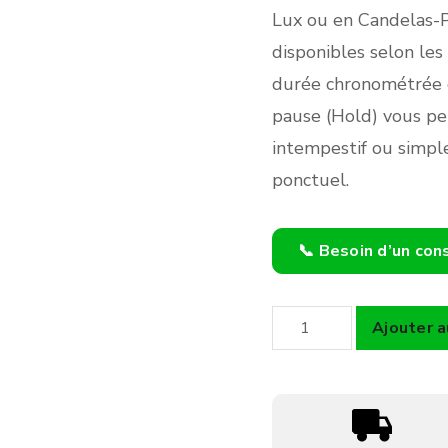
Lux ou en Candelas-P
disponibles selon les
durée chronométrée o
pause (Hold) vous pe
intempestif ou simpl
ponctuel.
📞 Besoin d’un con
quantité
Ajouter a
de
Luxmètre
KIMO
type