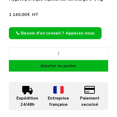
1 140,00
€
HT
📞 Besoin d’un conseil ? Appelez-nous
quantité
de
Mygale
Ajouter au panier
portique
équilibreur
de
charge
Expédition
Entreprise
Paiement
5-
24/48h
française
securisé
9
Kg