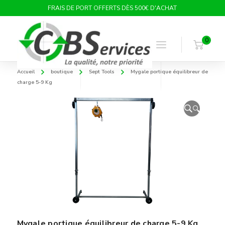
FRAIS DE PORT OFFERTS DÈS 500€ D'ACHAT
0
Accueil
boutique
Sept Tools
Mygale portique équilibreur de
charge 5-9 Kg
🔍
Mygale portique équilibreur de charge 5-9 Kg