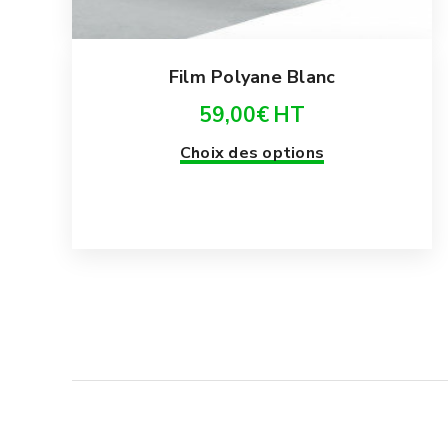
Film Polyane Blanc
59,00
€
HT
Ce
Choix des options
produit
a
plusieurs
variations.
Les
options
peuvent
être
choisies