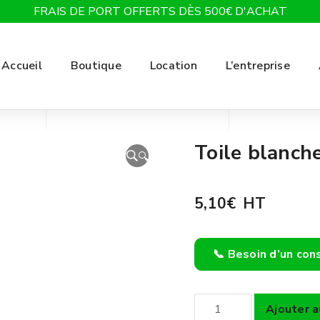
FRAIS DE PORT OFFERTS DÈS 500€ D'ACHAT
Accueil
Boutique
Location
L’entreprise
Toile blanch
🔍
5,10
€
HT
📞 Besoin d’un con
quantité
Ajouter a