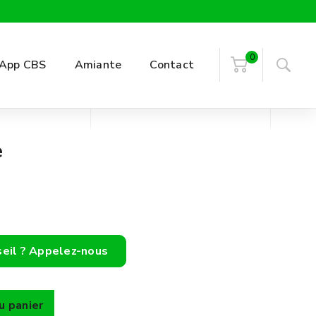
0
App CBS
Amiante
Contact
e
seil ? Appelez-nous
u panier