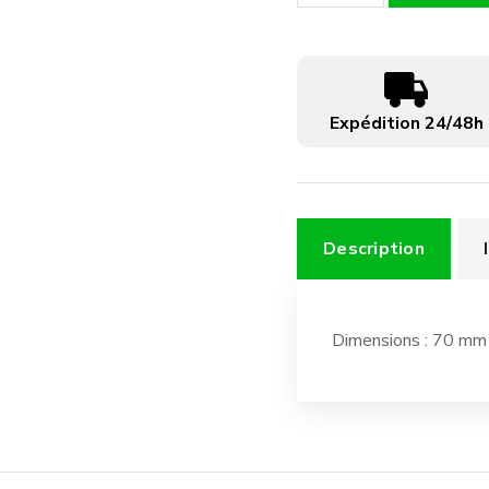
de
Toile
blanche
Expédition 24/48h
Description
Dimensions : 70 mm